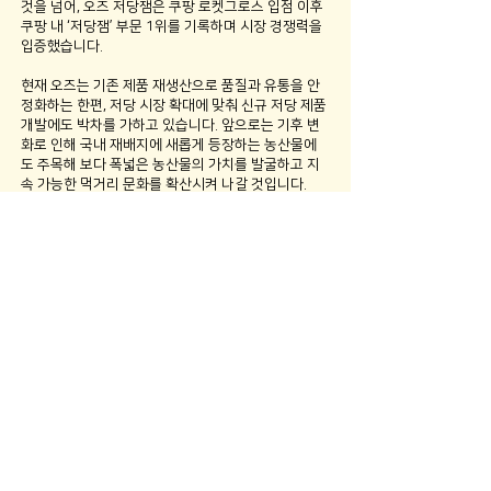
것을 넘어, 오즈 저당잼은 쿠팡 로켓그로스 입점 이후
쿠팡 내 ‘저당잼’ 부문 1위를 기록하며 시장 경쟁력을
입증했습니다.
현재 오즈는 기존 제품 재생산으로 품질과 유통을 안
정화하는 한편, 저당 시장 확대에 맞춰 신규 저당 제품
개발에도 박차를 가하고 있습니다. 앞으로는 기후 변
화로 인해 국내 재배지에 새롭게 등장하는 농산물에
도 주목해 보다 폭넓은 농산물의 가치를 발굴하고 지
속 가능한 먹거리 문화를 확산시켜 나갈 것입니다.
Performance
■ 2025 고려대학교 여름 기후학교 초청 (2025.07)

■ 쿠팡 '저당잼' 항목 1위 달성 (2025.06)

■ 하나 소셜벤처 유니버시티 선정 (2025.06)

Contact
■ 2025 크림슨창업지원단 KU 창업동아리 선정 
프로젝트 매니저: 조유진
(010-8859-3422)
(2025.05) ​

Email :
odds_proj@naver.com