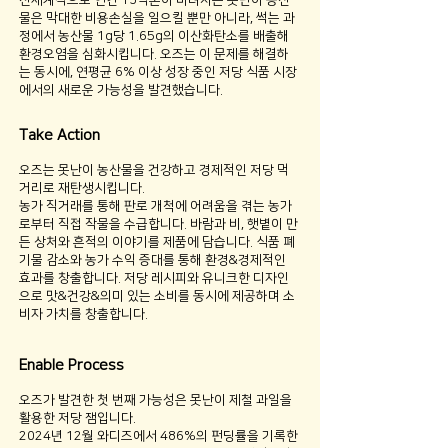
전세계적으로 연간 13억톤이 버려지는 못난이 농산
물은 막대한 비용손실을 일으킬 뿐만 아니라, 썩는 과
정에서 농산물 1g당 1.65g의 이산화탄소를 배출해
환경오염을 심화시킵니다. 오즈는 이 문제를 해결하
는 동시에, 연평균 6% 이상 성장 중인 저당 식품 시장
에서의 새로운 가능성을 발견했습니다.
Take Action
오즈는 못난이 농산물을 건강하고 경제적인 저당 먹
거리로 재탄생시킵니다.
농가 직거래를 통해 판로 개척에 어려움을 겪는 농가
로부터 직접 작물을 수급합니다. 바람과 비, 햇볕이 만
든 상처와 흔적의 이야기를 제품에 담습니다. 식품 폐
기물 감소와 농가 수익 증대를 통해 환경&경제적인
효과를 창출합니다. 저당 레시피와 유니크한 디자인
으로 맛&건강&의미 있는 소비를 동시에 제공하며 소
비자 가치를 창출합니다.
Enable Process
오즈가 발견한 첫 번째 가능성은 못난이 제철 과일을
활용한 저당 잼입니다.
2024년 12월 와디즈에서 486%의 펀딩률을 기록한